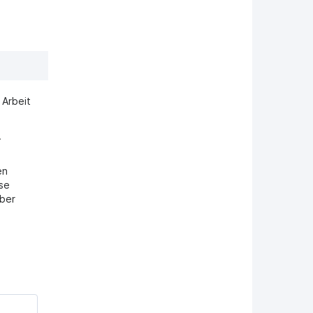
 Arbeit
.
en
se
über