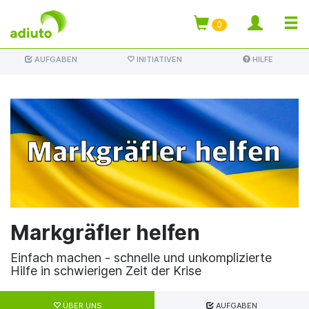
TOGG
0
Direkt
NAVI
AUFGABEN
INITIATIVEN
HILFE
zum
Inhalt
Markgräfler helfen
Einfach machen - schnelle und unkomplizierte
Hilfe in schwierigen Zeit der Krise
Haupt-
ÜBER UNS
AUFGABEN