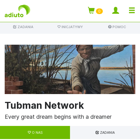
TOGG
0
Przejdź
NAVI
ZADANIA
INICJATYWY
POMOC
do
treści
Tubman Network
Every great dream begins with a dreamer
Zakładki
podstawowe
O NAS
ZADANIA