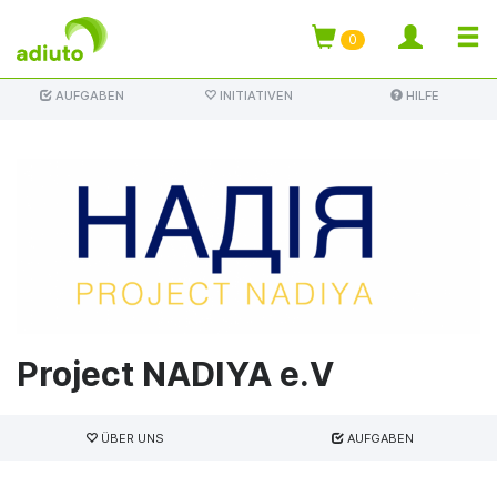
TOGG
0
Direkt
NAVI
AUFGABEN
INITIATIVEN
HILFE
zum
Inhalt
Project NADIYA e.V
Haupt-
Reiter
ÜBER UNS
AUFGABEN