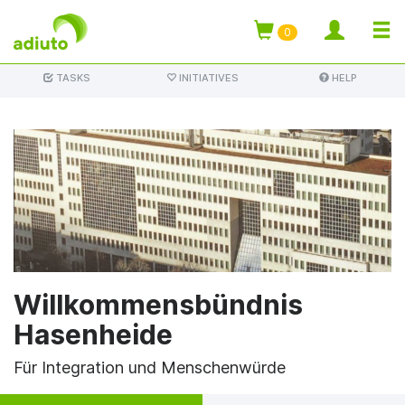
TOGG
0
Skip
NAVI
TASKS
INITIATIVES
HELP
to
main
content
Willkommensbündnis
Hasenheide
Für Integration und Menschenwürde
Primary