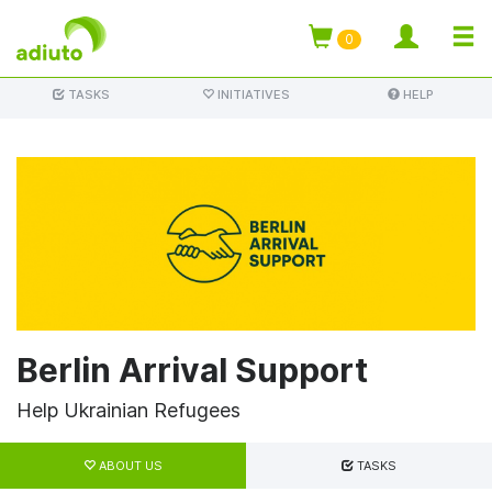
TOGG
0
Skip
NAVI
TASKS
INITIATIVES
HELP
to
main
content
Berlin Arrival Support
Help Ukrainian Refugees
Primary
tabs
ABOUT US
TASKS