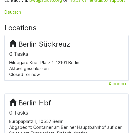
contact via:
bwt@adiuto.org
or:
https://t.me/adiuto_support
Deutsch
Locations
Berlin Südkreuz
0 Tasks
Hildegard Knef Platz 1, 12101 Berlin
Aktuell geschlossen
​Closed for now
GOOGLE
Berlin Hbf
0 Tasks
Europaplatz 1, 10557 Berlin
Abgabeort: Container am Berliner Hauptbahnhof auf der